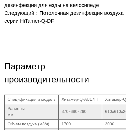
дезинфекция для езды на велосипеде
Следующий：Потолочная дезинфекция воздуха
серии HiTamer-Q-DF
Параметр
производительности
Спецификация и модель
Хитамер-Q-AU17IH
Хитамер-Q-
Размеры
370x680x260
610x610x260
мм
Объем воздуха (м3/ч)
1700
3000