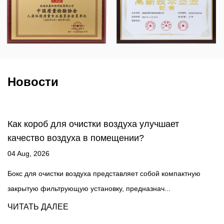
Имея более чем 20-летний опыт работы с
командой инженеров из США, мы можем
разработать продукт на основе спецификаций,
чертежей, образцов или даже идей наших
клиентов, а также предоставить нашим клиентам
Новости
профессиональные решения по фильтрации
воздуха.
ает
Что делает HEPA-фильтры такими
эффективными при улавливании част
воздухе?
27 Jul, 2026
компактную
Что характеризует фильтр как настоящий HEPA
.
Высокоэффективные сажевые воздушные фильтр
ЧИТАТЬ ДАЛЕЕ