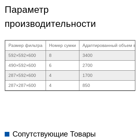
Параметр
производительности
Размер фильтра
Номер сумки
Адаптированный объем возд
592×592×600
8
3400
490×592×600
6
2700
287×592×600
4
1700
287×287×600
4
850
Сопутствующие Товары