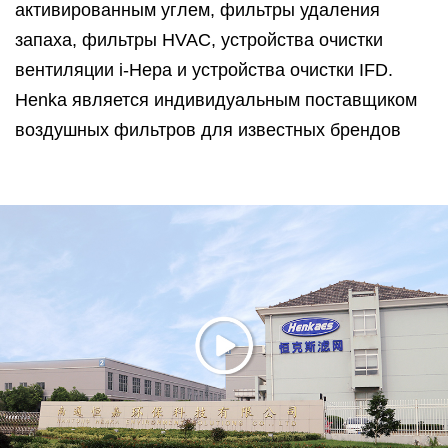
активированным углем, фильтры удаления
запаха, фильтры HVAC, устройства очистки
вентиляции i-Hepa и устройства очистки IFD.
Henka является индивидуальным поставщиком
воздушных фильтров для известных брендов
воздухоочистителей и воздухоочистителей на
рынке Северной Америки и Китая. Henka
предлагает не только воздушные фильтры, но и
профессиональные решения для очистки
воздуха.
Компания Henka расположена в городе Хаймен
провинции Цзянсу, всего в 120 километрах от
Шанхая. Henka имеет сертификаты
ISO14001:2015, ISO9001:2015 и ISO45001:2018,
систему испытаний на эффективность и