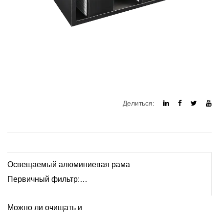
Делиться:
Освещаемый алюминиевая рама
Первичный фильтр:
высокоэффективность и прочная
Можно ли очищать и
первичная воздушная