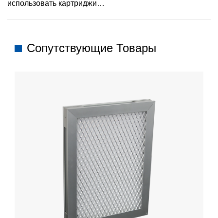
использовать картриджи
фильтрационная раствор
цилиндрического фильтра?
Сопутствующие Товары