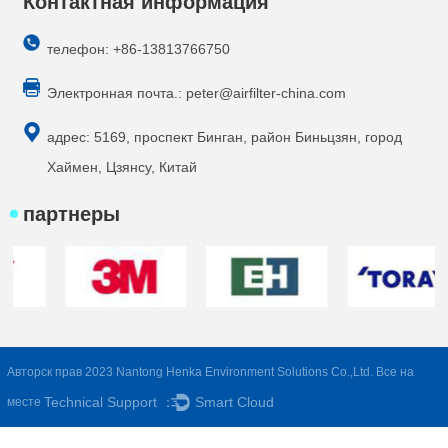
Контактная информация
телефон: +86-13813766750
Электронная почта.:
peter@airfilter-china.com
адрес: 5169, проспект Бинган, район Биньцзян, город
Хаймен, Цзянсу, Китай
партнеры
Авторск прав 2023 Nantong Henka Environment Solutions Co.,Ltd. Все на
Technical Support ：
Smart Cloud
месте