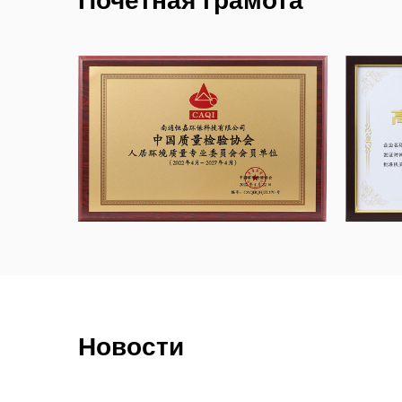
Почетная грамота
эффективность удаления формальдегида и
соединений, испытательную комнату CAD
воздуха. ASHRAE 52.2 используется при 
фильтров.
Имея более чем 20-летний опыт работы с
США, мы можем разработать продукт на о
чертежей, образцов или даже идей наших 
предоставить нашим клиентам профессио
фильтрации воздуха.
Новости