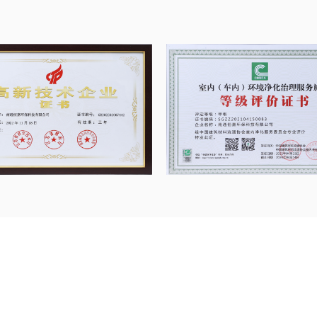
 летучих органических
R для очистителей
тестировании воздушных
 командой инженеров из
снове спецификаций,
клиентов, а также
нальные решения по