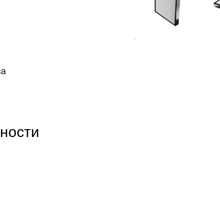
са
ности