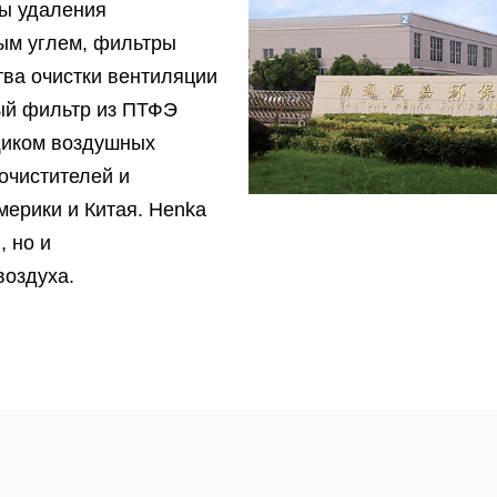
ры удаления
ым углем, фильтры
тва очистки вентиляции
й фильтр из ПТФЭ
щиком воздушных
очистителей и
мерики и Китая. Henka
 но и
воздуха.
ймен провинции Цзянсу,
 имеет сертификаты
2018, систему
ение воздуху
спытаний на шум,
еских метров на