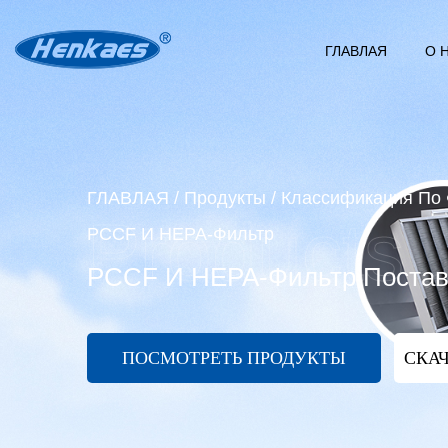
ГЛАВЛАЯ
О 
ГЛАВЛАЯ
/
Продукты
/
Классификация По
PCCF И HEPA-Фильтр
PCCF И HEPA-Фильтр Поста
ПОСМОТРЕТЬ ПРОДУКТЫ
СКАЧ