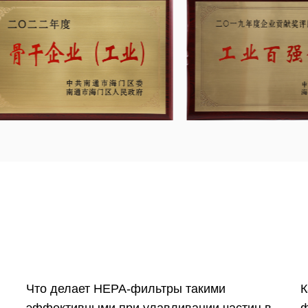
 командой инженеров из
снове спецификаций,
клиентов, а также
нальные решения по
Что делает HEPA-фильтры такими
К