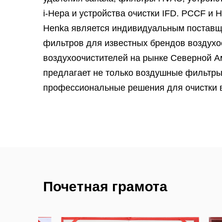
i-Hepa и устройства очистки IFD.
PCCF и 
Henka является индивидуальным постав
фильтров для известных брендов воздухо
воздухоочистителей на рынке Северной А
предлагает не только воздушные фильтры,
профессиональные решения для очистки 
Компания Henka расположена в городе Ха
всего в 120 километрах от Шанхая. Henka
ISO14001:2015, ISO9001:2015 и ISO45001:
испытаний на эффективность и сопротивл
фильтрующих материалов, лабораторию и
испытательную комнату объемом 30 кубич
Почетная грамота
эффективность удаления формальдегида и
соединений, испытательную комнату CAD
воздуха. ASHRAE 52.2 используется при 