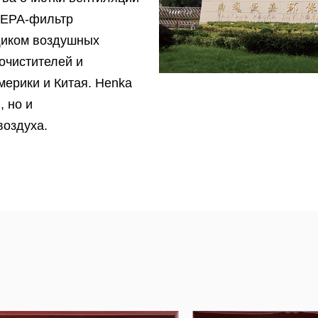
HEPA-фильтр
щиком воздушных
очистителей и
мерики и Китая. Henka
 но и
воздуха.
ймен провинции Цзянсу,
 имеет сертификаты
2018, систему
ение воздуху
спытаний на шум,
еских метров на
 летучих органических
R для очистителей
тестировании воздушных