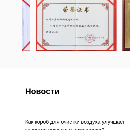
фильтров.
Имея более чем 20-летний опыт работы с
США, мы можем разработать продукт на о
чертежей, образцов или даже идей наших 
предоставить нашим клиентам профессио
фильтрации воздуха.
Новости
Как короб для очистки воздуха улучшает