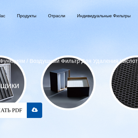
Нас
Продукты
Отрасли
Индивидуальные Фильтры
 Функциям
/
Воздушный Фильтр Для Удаления Кислот
вщики
АТЬ PDF