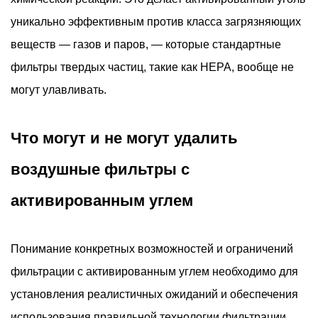
4
уникально эффективным против класса загрязняющих
Где
веществ — газов и паров, — которые стандартные
больше
фильтры твердых частиц, такие как HEPA, вообще не
всего
необходимы
могут улавливать.
воздушные
фильтры
Что могут и не могут удалить
с
активированным
воздушные фильтры с
углем
активированным углем
5
Как
правильно
Понимание конкретных возможностей и ограничений
выбрать
фильтрации с активированным углем необходимо для
воздушный
установления реалистичных ожиданий и обеспечения
фильтр
использования правильной технологии фильтрации