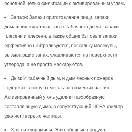
основной целью фильтрации с активированным углем.
потока
и
Запахи:
Запахи приготовления пищи, запахи
зона
домашних животных, запах табачного дыма, запахи
покрытия
6
плесени и плесени, а также общие бытовые запахи
Техническое
эффективно нейтрализуются, поскольку молекулы,
обслуживание:
вызывающие запах, улавливаются на поверхности
когда
углерода, а не просто маскируются.
и
как
Дым:
И табачный дым, и дым лесных пожаров
заменять
содержат сложную смесь газов и мелких частиц.
фильтры
Активированный уголь удаляет газообразную
с
составляющую дыма, а сопутствующий HEPA-фильтр
активированным
углем
удаляет твердые частицы.
Хлор и хлорамины:
Эти побочные продукты