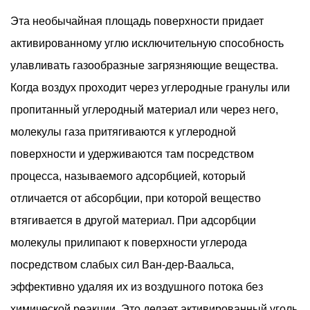
уголь
Эта необычайная площадь поверхности придает
2.2
Что
активированному углю исключительную способность
не
улавливать газообразные загрязняющие вещества.
удаляет
Когда воздух проходит через углеродные гранулы или
активированный
пропитанный углеродный материал или через него,
уголь
молекулы газа притягиваются к углеродной
3
Типы
поверхности и удерживаются там посредством
воздушных
процесса, называемого адсорбцией, который
фильтров
отличается от абсорбции, при которой вещество
с
втягивается в другой материал. При адсорбции
активированным
молекулы прилипают к поверхности углерода
углем
посредством слабых сил Ван-дер-Ваальса,
и
их
эффективно удаляя их из воздушного потока без
конструкция
химической реакции. Это делает активированный уголь