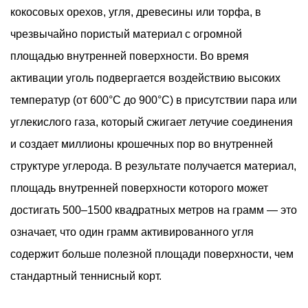
кокосовых орехов, угля, древесины или торфа, в
Что
могут
чрезвычайно пористый материал с огромной
и
площадью внутренней поверхности. Во время
не
активации уголь подвергается воздействию высоких
могут
температур (от 600°C до 900°C) в присутствии пара или
удалить
углекислого газа, который сжигает летучие соединения
воздушные
и создает миллионы крошечных пор во внутренней
фильтры
с
структуре углерода. В результате получается материал,
активированным
площадь внутренней поверхности которого может
углем
достигать 500–1500 квадратных метров на грамм — это
2.1
означает, что один грамм активированного угля
Что
содержит больше полезной площади поверхности, чем
эффективно
удаляет
стандартный теннисный корт.
активированный