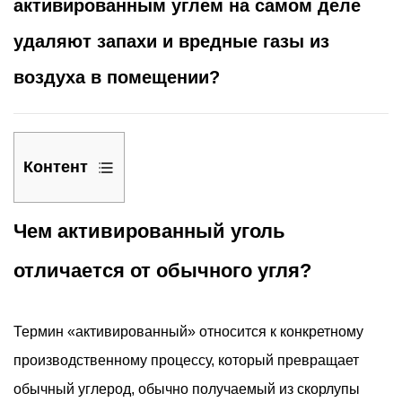
активированным углем на самом деле
удаляют запахи и вредные газы из
воздуха в помещении?
Контент
1
Чем активированный уголь
Чем
активированный
отличается от обычного угля?
уголь
отличается
от
Термин «активированный» относится к конкретному
обычного
производственному процессу, который превращает
угля?
обычный углерод, обычно получаемый из скорлупы
2