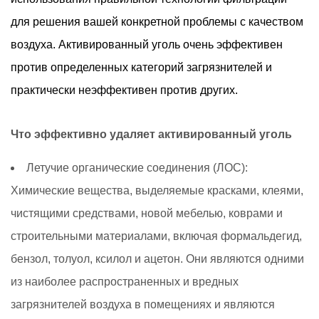
с
активированным
для решения вашей конкретной проблемы с качеством
углем
воздуха. Активированный уголь очень эффективен
5.1
против определенных категорий загрязнителей и
Углеродный
практически неэффективен против других.
вес
и
Что эффективно удаляет активированный уголь
глубина
слоя
Летучие органические соединения (ЛОС):
5.2
Химические вещества, выделяемые красками, клеями,
Пропитка
для
чистящими средствами, новой мебелью, коврами и
конкретных
строительными материалами, включая формальдегид,
химикатов
бензол, толуол, ксилол и ацетон. Они являются одними
5.3
из наиболее распространенных и вредных
Скорость
загрязнителей воздуха в помещениях и являются
воздушного