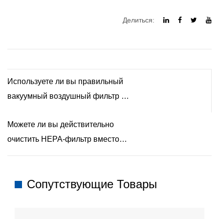
Делиться:
Используете ли вы правильный
вакуумный воздушный фильтр и
достаточно ли он чист, чтобы
Можете ли вы действительно
защитить ваш дом?
очистить HEPA-фильтр вместо
его замены?
Сопутствующие Товары