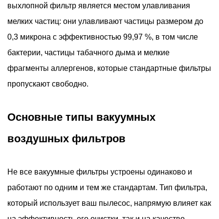
слив
выхлопной фильтр является местом улавливания
и
мелких частиц: они улавливают частицы размером до
промывка
0,3 микрона с эффективностью 99,97 %, в том числе
пенопластовых
бактерии, частицы табачного дыма и мелкие
и
гофрированных
фрагменты аллергенов, которые стандартные фильтры
фильтров
пропускают свободно.
5.2
Время
Основные типы вакуумных
высыхания
не
воздушных фильтров
подлежит
обсуждению
Не все вакуумные фильтры устроены одинаково и
6
Когда
работают по одним и тем же стандартам. Тип фильтра,
лучше
который использует ваш пылесос, напрямую влияет как
заменить,
на эффективность его очистки, так и на качество