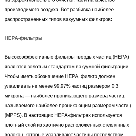
чем
производимого воздуха. Вот разбивка наиболее
чистить
распространенных типов вакуумных фильтров:
вакуумный
фильтр
7
НЕРА-фильтры
Выбор
подходящего
Высокоэффективные фильтры твердых частиц (HEPA)
сменного
являются золотым стандартом вакуумной фильтрации.
вакуумного
Чтобы иметь обозначение HEPA, фильтр должен
воздушного
фильтра
улавливать не менее 99,97% частиц размером 0,3
микрона — наиболее проникающего размера частиц,
называемого наиболее проникающим размером частиц
(MPPS). В настоящих HEPA-фильтрах используется
плотный слой из хаотично расположенных стеклянных
волокон, которые улавливают частицы посредством