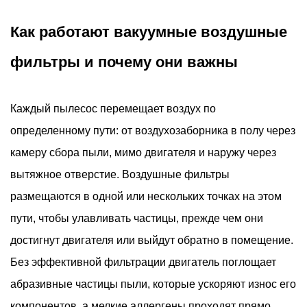
фильтры
2.4
Как работают вакуумные воздушные
Дисковые
фильтры и почему они важны
и
панельные
фильтры
Каждый пылесос перемещает воздух по
3
определенному пути: от воздухозаборника в полу через
Краткое
сравнение
камеру сбора пыли, мимо двигателя и наружу через
типов
вытяжное отверстие. Воздушные фильтры
вакуумных
размещаются в одной или нескольких точках на этом
фильтров
пути, чтобы улавливать частицы, прежде чем они
4
достигнут двигателя или выйдут обратно в помещение.
Признаки
Без эффективной фильтрации двигатель поглощает
того,
что
абразивные частицы пыли, которые ускоряют износ его
ваш
компонентов, а мелкие аллергены проходят прямо