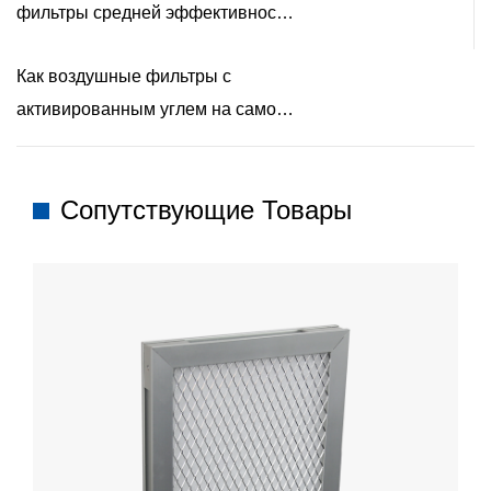
фильтры средней эффективности
правильным выбором для вашей
Как воздушные фильтры с
системы отопления, вентиляции
активированным углем на самом
и кондиционирования?
деле удаляют запахи и вредные
газы из воздуха в помещении?
Сопутствующие Товары