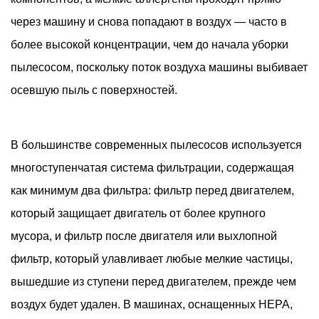
вакуумный
через машину и снова попадают в воздух — часто в
воздушный
более высокой концентрации, чем до начала уборки
фильтр
пылесосом, поскольку поток воздуха машины выбивает
требует
внимания
осевшую пыль с поверхностей.
5
Как
В большинстве современных пылесосов используется
правильно
чистить
многоступенчатая система фильтрации, содержащая
и
как минимум два фильтра: фильтр перед двигателем,
обслуживать
который защищает двигатель от более крупного
вакуумные
мусора, и фильтр после двигателя или выхлопной
воздушные
фильтр, который улавливает любые мелкие частицы,
фильтры
5.1
вышедшие из ступени перед двигателем, прежде чем
Сухой
воздух будет удален. В машинах, оснащенных HEPA,