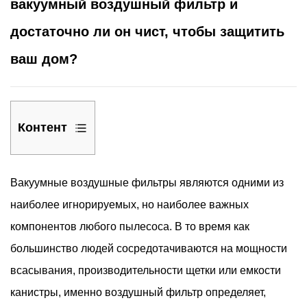
вакуумный воздушный фильтр и
достаточно ли он чист, чтобы защитить
ваш дом?
Контент
1
Как
Вакуумные воздушные фильтры
являются одними из
работают
наиболее игнорируемых, но наиболее важных
вакуумные
компонентов любого пылесоса. В то время как
воздушные
фильтры
большинство людей сосредотачиваются на мощности
и
всасывания, производительности щетки или емкости
почему
канистры, именно воздушный фильтр определяет,
они