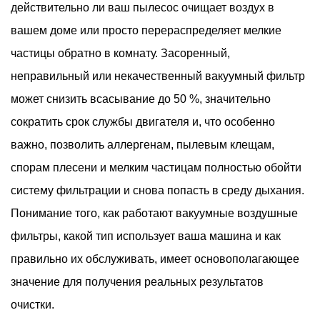
действительно ли ваш пылесос очищает воздух в
важны
вашем доме или просто перераспределяет мелкие
2
частицы обратно в комнату. Засоренный,
Основные
типы
неправильный или некачественный вакуумный фильтр
вакуумных
может снизить всасывание до 50 %, значительно
воздушных
сократить срок службы двигателя и, что особенно
фильтров
важно, позволить аллергенам, пылевым клещам,
2.1
спорам плесени и мелким частицам полностью обойти
НЕРА-
фильтры
систему фильтрации и снова попасть в среду дыхания.
2.2
Понимание того, как работают вакуумные воздушные
Пенные
фильтры, какой тип использует ваша машина и как
фильтры
правильно их обслуживать, имеет основополагающее
2.3
значение для получения реальных результатов
Гофрированные
очистки.
картриджные